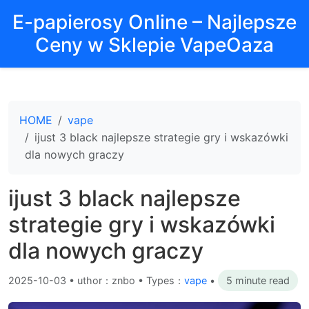
E-papierosy Online – Najlepsze
Ceny w Sklepie VapeOaza
HOME
vape
ijust 3 black najlepsze strategie gry i wskazówki
dla nowych graczy
ijust 3 black najlepsze
strategie gry i wskazówki
dla nowych graczy
2025-10-03
•
uthor：znbo • Types：
vape
•
5 minute read