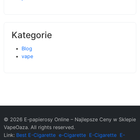
Kategorie
Blog
vape
© 2026 E-papierosy Online – Najlepsze Ceny w Sklepie
VapeOaza. All rights reserved.
Link:
Best E-Cigarette
e-Cigarette
E-Cigarette
E-