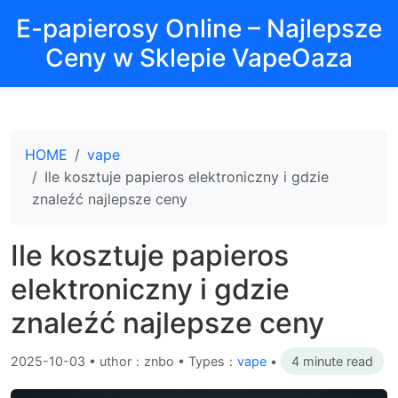
E-papierosy Online – Najlepsze
Ceny w Sklepie VapeOaza
HOME
vape
Ile kosztuje papieros elektroniczny i gdzie
znaleźć najlepsze ceny
Ile kosztuje papieros
elektroniczny i gdzie
znaleźć najlepsze ceny
2025-10-03
•
uthor：znbo • Types：
vape
•
4 minute read