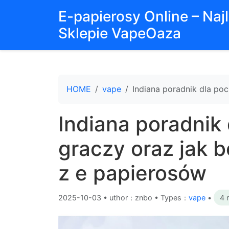
E-papierosy Online – Na
Sklepie VapeOaza
HOME
vape
Indiana poradnik dla po
Indiana poradnik
graczy oraz jak 
z e papierosów
2025-10-03
•
uthor：znbo • Types：
vape
•
4 