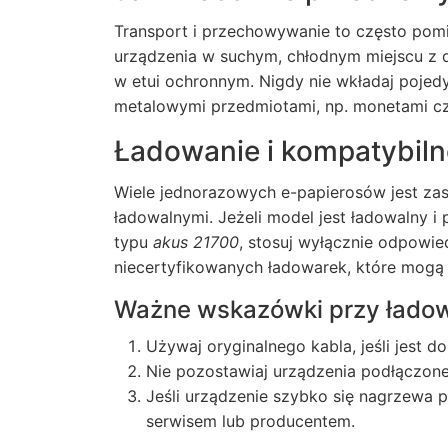
Transport i przechowywanie to często pomi
urządzenia w suchym, chłodnym miejscu z d
w etui ochronnym. Nigdy nie wkładaj pojed
metalowymi przedmiotami, np. monetami c
Ładowanie i kompatybil
Wiele jednorazowych e-papierosów jest za
ładowalnymi. Jeżeli model jest ładowalny 
typu
akus 21700
, stosuj wyłącznie odpowied
niecertyfikowanych ładowarek, które mogą d
Ważne wskazówki przy łado
Używaj oryginalnego kabla, jeśli jest d
Nie pozostawiaj urządzenia podłączon
Jeśli urządzenie szybko się nagrzewa po
serwisem lub producentem.