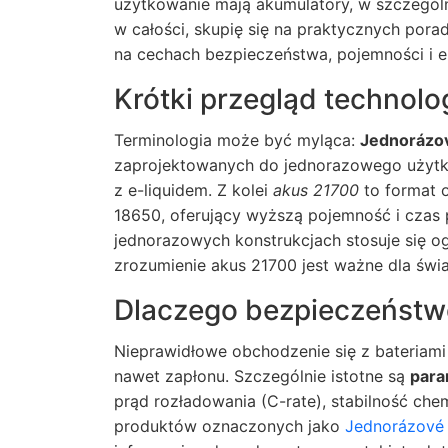
użytkowanie mają akumulatory, w szczegó
w całości, skupię się na praktycznych pora
na cechach bezpieczeństwa, pojemności i e
Krótki przegląd technolog
Terminologia może być myląca:
Jednorázov
zaprojektowanych do jednorazowego użytk
z e-liquidem. Z kolei
akus 21700
to format 
18650, oferujący wyższą pojemność i czas
jednorazowych konstrukcjach stosuje się 
zrozumienie
akus 21700
jest ważne dla św
Dlaczego bezpieczeństw
Nieprawidłowe obchodzenie się z bateriam
nawet zapłonu. Szczególnie istotne są
para
prąd rozładowania (C-rate), stabilność chem
produktów oznaczonych jako
Jednorázové 