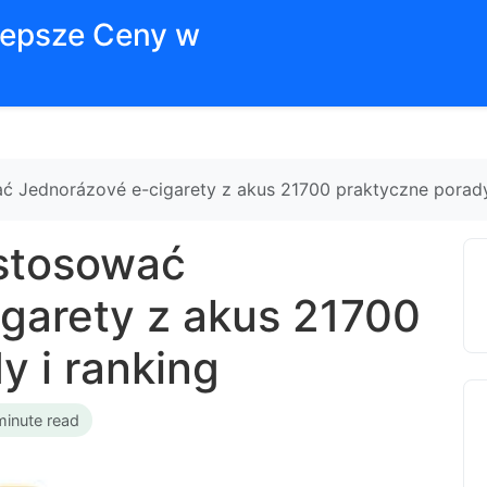
jlepsze Ceny w
ć Jednorázové e-cigarety z akus 21700 praktyczne porady
 stosować
garety z akus 21700
y i ranking
minute read