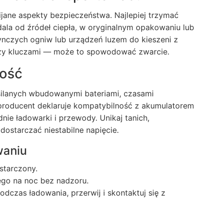
jane aspekty bezpieczeństwa. Najlepiej trzymać
ala od źródeł ciepła, w oryginalnym opakowaniu lub
ynczych ogniw lub urządzeń luzem do kieszeni z
zy kluczami — może to spowodować zwarcie.
ność
silanych wbudowanymi bateriami, czasami
i producent deklaruje kompatybilność z akumulatorem
nie ładowarki i przewody. Unikaj tanich,
ostarczać niestabilne napięcie.
waniu
ostarczony.
ego na noc bez nadzoru.
dczas ładowania, przerwij i skontaktuj się z