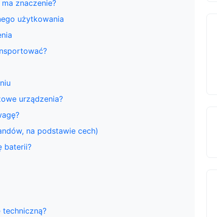
 ma znaczenie?
ego użytkowania
enia
ansportować?
niu
zowe urządzenia?
wagę?
andów, na podstawie cech)
 baterii?
 techniczną?