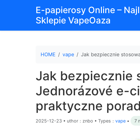
E-papierosy Online – Na
Sklepie VapeOaza
HOME
vape
Jak bezpiecznie stosowa
Jak bezpiecznie
Jednorázové e-ci
praktyczne porad
2025-12-23
•
uthor：znbo • Types：
vape
•
7 