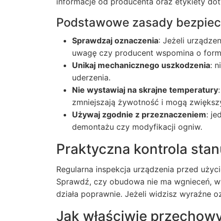
informacje od producenta oraz etykiety doty
Podstawowe zasady bezpiec
Sprawdzaj oznaczenia
: Jeżeli urządz
uwagę czy producent wspomina o for
Unikaj mechanicznego uszkodzenia
: n
uderzenia.
Nie wystawiaj na skrajne temperatury
zmniejszają żywotność i mogą zwiększy
Używaj zgodnie z przeznaczeniem
: j
demontażu czy modyfikacji ogniw.
Praktyczna kontrola sta
Regularna inspekcja urządzenia przed użyci
Sprawdź, czy obudowa nie ma wgnieceń, wyc
działa poprawnie. Jeżeli widzisz wyraźne oz
Jak właściwie przechow