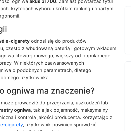
lności ogniwa
akus 21700
. Zamiast powtarzać tytuł
dach, kryteriach wyboru i krótkim rankingu opartym
rgonomii.
ii
é e-cigarety
odnosi się do produktów
u, często z wbudowaną baterią i gotowym wkładem
ogniwa litowo-jonowego, większy od popularnego
 pracy. W niektórych zaawansowanych
ogniwa o podobnych parametrach, dlatego
iadomego użytkownika.
o ogniwa ma znaczenie?
i może prowadzić do przegrzania, uszkodzeń lub
metry ogniwa
, takie jak pojemność, maksymalny
iczna i kontrola jakości producenta. Korzystając z
e-cigarety
, użytkownik powinien sprawdzić