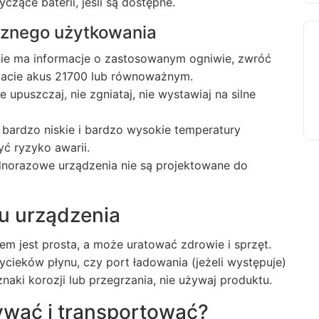
czące baterii, jeśli są dostępne.
znego użytkowania
enie ma informacje o zastosowanym ogniwie, zwróć
macie
akus 21700
lub równoważnym.
ie upuszczaj, nie zgniataj, nie wystawiaj na silne
: bardzo niskie i bardzo wysokie temperatury
ć ryzyko awarii.
ednorazowe urządzenia nie są projektowane do
nu urządzenia
em jest prosta, a może uratować zdrowie i sprzęt.
ieków płynu, czy port ładowania (jeżeli występuje)
naki korozji lub przegrzania, nie używaj produktu.
ywać i transportować?