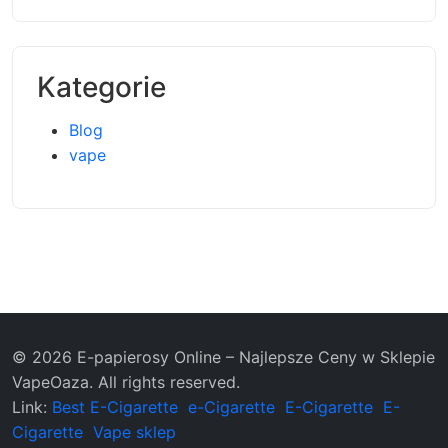
Kategorie
Blog
vape
© 2026 E-papierosy Online – Najlepsze Ceny w Sklepie
VapeOaza. All rights reserved.
Link:
Best E-Cigarette
e-Cigarette
E-Cigarette
E-
Cigarette
Vape sklep