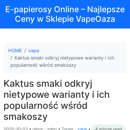
E-papierosy Online – Najlepsze
Ceny w Sklepie VapeOaza
HOME
vape
Kaktus smaki odkryj nietypowe warianty i ich
popularność wśród smakoszy
Kaktus smaki odkryj
nietypowe warianty i ich
popularność wśród
smakoszy
2025-10-03
•
uthor：znbo • Types：
vape
•
4 minute read