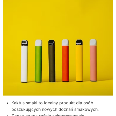
Kaktus smaki to idealny produkt dla osób
poszukujących nowych doznań smakowych.
Z roku na rok rośnie zainteresowanie