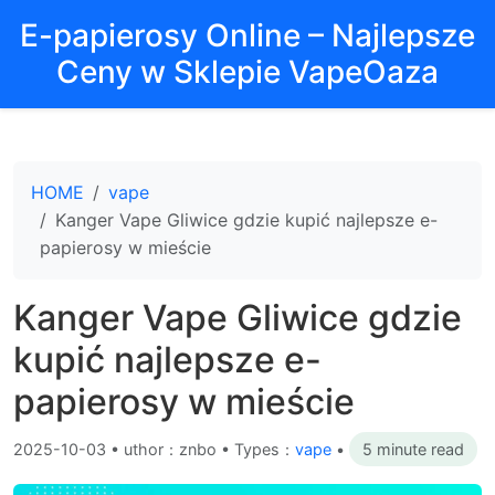
E-papierosy Online – Najlepsze
Ceny w Sklepie VapeOaza
HOME
vape
Kanger Vape Gliwice gdzie kupić najlepsze e-
papierosy w mieście
Kanger Vape Gliwice gdzie
kupić najlepsze e-
papierosy w mieście
2025-10-03
•
uthor：znbo • Types：
vape
•
5 minute read