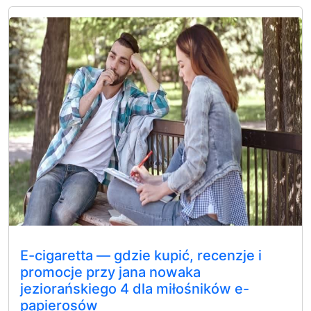
E-cigaretta — gdzie kupić, recenzje i
promocje przy jana nowaka
jeziorańskiego 4 dla miłośników e-
papierosów