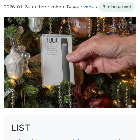
2026-01-24
•
uthor：znbo • Types：
vape
•
8 minute read
LIST