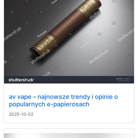
av vape – najnowsze trendy i opinie o
popularnych e-papierosach
2025-10-02