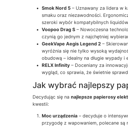
Smok Nord 5
– Uznawany za lidera w 
smaku oraz niezawodności. Ergonomiczny
szeroki wybór kompatybilnych liquid
Voopoo Drag S
– Nowoczesna technolog
czynią go jednym z najchętniej wybie
GeekVape Aegis Legend 2
– Skierowan
wyróżnia się nie tylko wysoką wydajno
obudową – idealny na długie wypady i 
RELX Infinity
– Doceniany za innowacyjn
wygląd, co sprawia, że świetnie sprawd
Jak wybrać najlepszy pap
Decydując się na
najlepsze papierosy elek
kwestii:
Moc urządzenia
– decyduje o intensyw
przygodę z wapowaniem, polecane są 