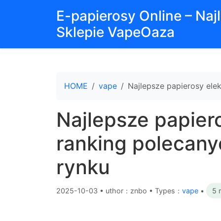
E-papierosy Online – Na
Sklepie VapeOaza
HOME
vape
Najlepsze papierosy ele
Najlepsze papier
ranking polecany
rynku
2025-10-03
•
uthor：znbo • Types：
vape
•
5 