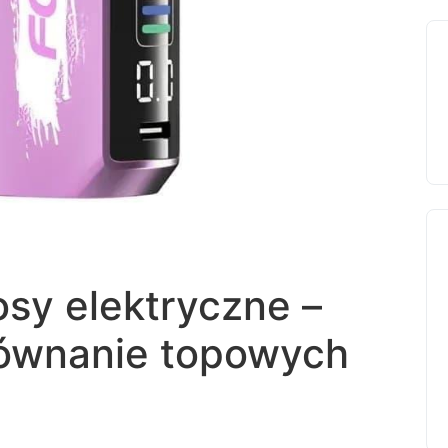
osy elektryczne –
ównanie topowych