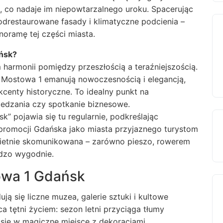
 co nadaje im niepowtarzalnego uroku. Spacerując
odrestaurowane fasady i klimatyczne podcienia –
noramę tej części miasta.
ńsk?
harmonii pomiędzy przeszłością a teraźniejszością.
 na Mostowa 1 emanują nowoczesnością i elegancją,
kcenty historyczne. To idealny punkt na
iedzania czy spotkanie biznesowe.
” pojawia się tu regularnie, podkreślając
promocji Gdańska jako miasta przyjaznego turystom
świetnie skomunikowana – zarówno pieszo, rowerem
rdzo wygodnie.
owa 1 Gdańsk
ą się liczne muzea, galerie sztuki i kultowe
ca tętni życiem: sezon letni przyciąga tłumy
się w magiczne miejsce z dekoracjami,