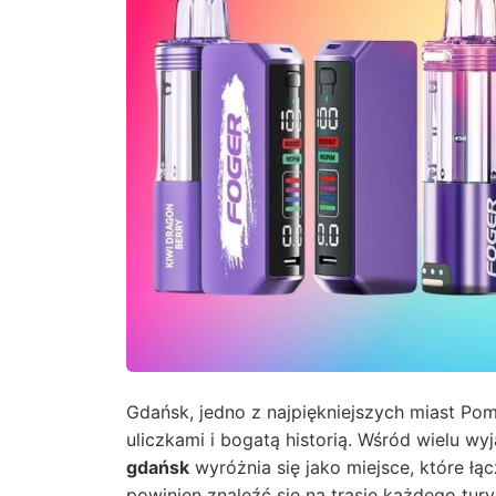
Gdańsk, jedno z najpiękniejszych miast Po
uliczkami i bogatą historią. Wśród wielu 
gdańsk
wyróżnia się jako miejsce, które łą
powinien znaleźć się na trasie każdego tur