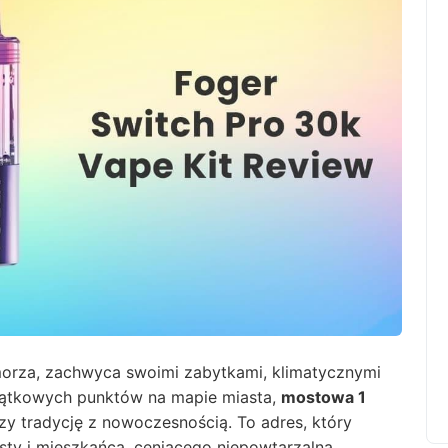
morza, zachwyca swoimi zabytkami, klimatycznymi
wyjątkowych punktów na mapie miasta,
mostowa 1
czy tradycję z nowoczesnością. To adres, który
ysty i mieszkańca, ceniącego niepowtarzalną