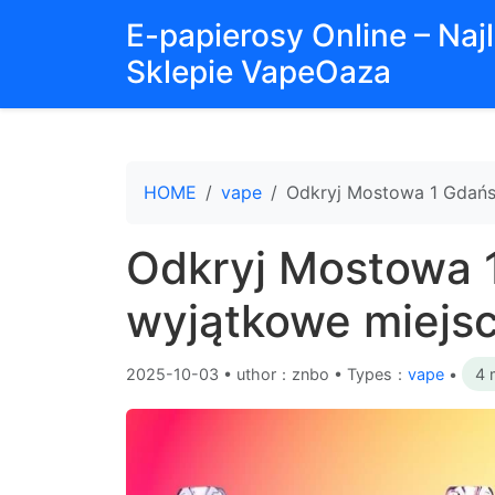
E-papierosy Online – Na
Sklepie VapeOaza
HOME
vape
Odkryj Mostowa 1 Gdańs
Odkryj Mostowa 
wyjątkowe miejsc
2025-10-03
•
uthor：znbo • Types：
vape
•
4 