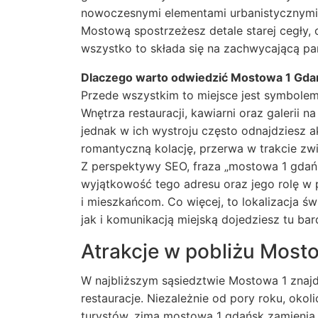
nowoczesnymi elementami urbanistycznymi,
Mostową spostrzeżesz detale starej cegły, 
wszystko to składa się na zachwycającą pa
Dlaczego warto odwiedzić Mostowa 1 Gda
Przede wszystkim to miejsce jest symbolem 
Wnętrza restauracji, kawiarni oraz galerii
jednak w ich wystroju często odnajdziesz a
romantyczną kolację, przerwa w trakcie zw
Z perspektywy SEO, fraza „mostowa 1 gdańsk
wyjątkowość tego adresu oraz jego rolę w 
i mieszkańcom. Co więcej, to lokalizacja 
jak i komunikacją miejską dojedziesz tu ba
Atrakcje w pobliżu Most
W najbliższym sąsiedztwie Mostowa 1 znajduj
restauracje. Niezależnie od pory roku, okoli
turystów, zimą mostowa 1 gdańsk zamienia 