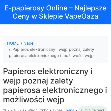
E-papierosy Online – Najlepsze
Ceny w Sklepie VapeOaza
HOME
vape
Papieros elektroniczny i wejp poznaj zalety
papierosa elektronicznego i możliwości wejp
Papieros elektroniczny i
wejp poznaj zalety
papierosa elektronicznego i
możliwości wejp
2025-10-20
•
uthor：znbo • Types：
vape
•
6 minute read