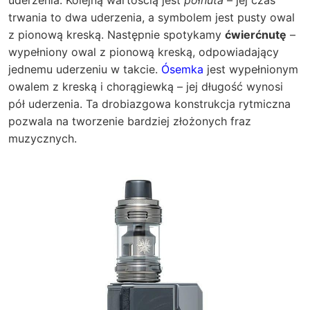
uderzenia. Kolejną wartością jest
półnuta
– jej czas
trwania to dwa uderzenia, a symbolem jest pusty owal
z pionową kreską. Następnie spotykamy
ćwierćnutę
–
wypełniony owal z pionową kreską, odpowiadający
jednemu uderzeniu w takcie.
Ósemka
jest wypełnionym
owalem z kreską i chorągiewką – jej długość wynosi
pół uderzenia. Ta drobiazgowa konstrukcja rytmiczna
pozwala na tworzenie bardziej złożonych fraz
muzycznych.