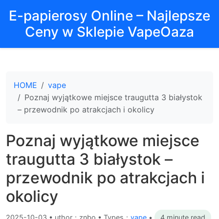
E-papierosy Online – Najlepsze
Ceny w Sklepie VapeOaza
HOME
vape
Poznaj wyjątkowe miejsce traugutta 3 białystok
– przewodnik po atrakcjach i okolicy
Poznaj wyjątkowe miejsce
traugutta 3 białystok –
przewodnik po atrakcjach i
okolicy
2025-10-03
•
uthor：znbo • Types：
vape
•
4 minute read