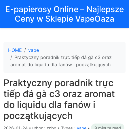
E-papierosy Online – Najlepsze
Ceny w Sklepie VapeOaza
HOME
vape
Praktyczny poradnik trực tiếp đá gà c3 oraz
aromat do liquidu dla fanów i początkujących
Praktyczny poradnik trực
tiếp đá gà c3 oraz aromat
do liquidu dla fanów i
początkujących
2026-01-24
•
uthor：znbo • Types：
vape
•
9 minute read