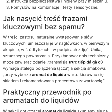
Instrukcji bezpieczeństwa i higieny przy mieszaniu.
Pomysłów na kombinacje i testy sensoryczne.
Jak nasycić treść frazami
kluczowymi bez spamu?
W treści zastosuj naturalne występowanie słów
kluczowych: umieszczaj je w nagłówkach, w pierwszym
akapicie, w śródtytułach i w podpisach zdjęć. Unikaj
sztucznego powtarzania. Przykładowo: opis techniczny
może zawierać zdanie „transmisja
trực tiếp đá gà c3
wymaga stałego połączenia łącza”, a sekcja smakowa:
„przy wyborze
aromat do liquidu
warto kierować się
składem i rekomendowaną procentową zawartością.”
Praktyczny przewodnik po
aromatach do liquidów
W sekcji dotyczącej
aromat do liquidu
skupiamy się na