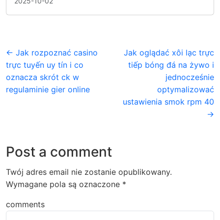
2025-10-02
← Jak rozpoznać casino
Jak oglądać xôi lạc trực
trực tuyến uy tín i co
tiếp bóng đá na żywo i
oznacza skrót ck w
jednocześnie
regulaminie gier online
optymalizować
ustawienia smok rpm 40
→
Post a comment
Twój adres email nie zostanie opublikowany.
Wymagane pola są oznaczone
*
comments