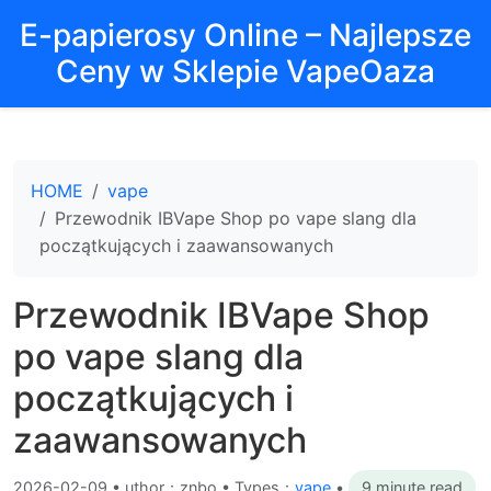
E-papierosy Online – Najlepsze
Ceny w Sklepie VapeOaza
HOME
vape
Przewodnik IBVape Shop po vape slang dla
początkujących i zaawansowanych
Przewodnik IBVape Shop
po vape slang dla
początkujących i
zaawansowanych
2026-02-09
•
uthor：znbo • Types：
vape
•
9 minute read