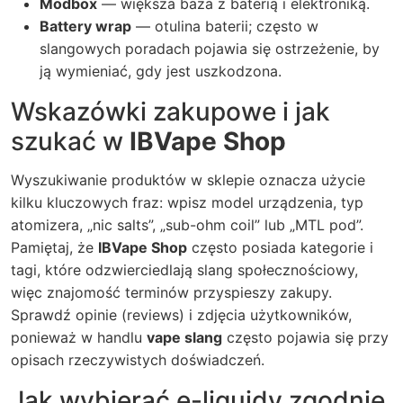
Modbox
— większa baza z baterią i elektroniką.
Battery wrap
— otulina baterii; często w
slangowych poradach pojawia się ostrzeżenie, by
ją wymieniać, gdy jest uszkodzona.
Wskazówki zakupowe i jak
szukać w
IBVape Shop
Wyszukiwanie produktów w sklepie oznacza użycie
kilku kluczowych fraz: wpisz model urządzenia, typ
atomizera, „nic salts”, „sub-ohm coil” lub „MTL pod”.
Pamiętaj, że
IBVape Shop
często posiada kategorie i
tagi, które odzwierciedlają slang społecznościowy,
więc znajomość terminów przyspieszy zakupy.
Sprawdź opinie (reviews) i zdjęcia użytkowników,
ponieważ w handlu
vape slang
często pojawia się przy
opisach rzeczywistych doświadczeń.
Jak wybierać e-liquidy zgodnie