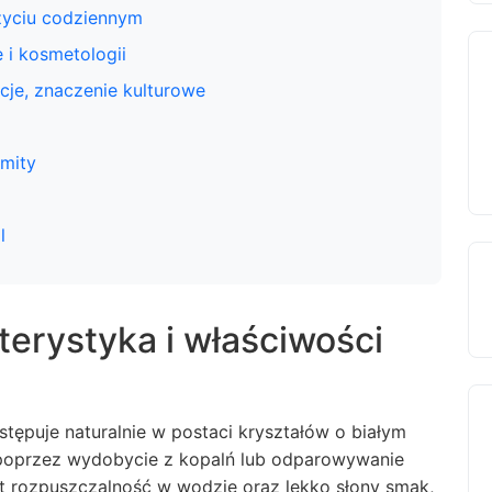
życiu codziennym
 i kosmetologii
ycje, znaczenie kulturowe
 mity
l
terystyka i właściwości
stępuje naturalnie w postaci kryształów o białym
 poprzez wydobycie z kopalń lub odparowywanie
st rozpuszczalność w wodzie oraz lekko słony smak,