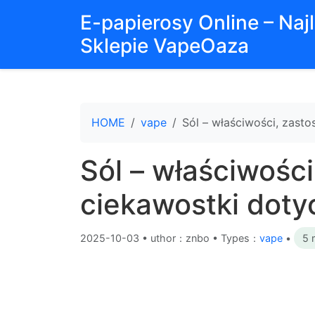
E-papierosy Online – Na
Sklepie VapeOaza
HOME
vape
Sól – właściwości, zasto
Sól – właściwości
ciekawostki doty
2025-10-03
•
uthor：znbo • Types：
vape
•
5 