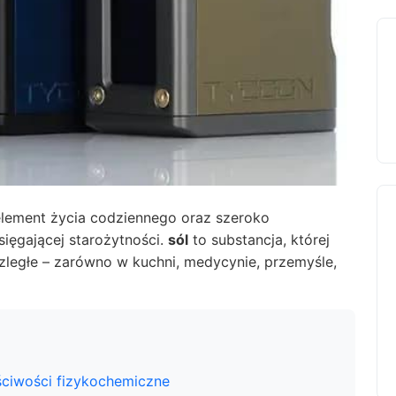
y element życia codziennego oraz szeroko
sięgającej starożytności.
sól
to substancja, której
zległe – zarówno w kuchni, medycynie, przemyśle,
aściwości fizykochemiczne