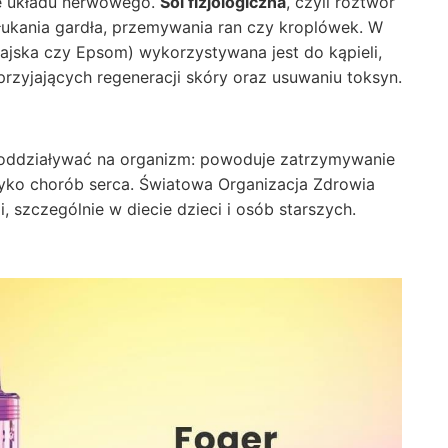
ie układu nerwowego.
Sól fizjologiczna
, czyli roztwór
 płukania gardła, przemywania ran czy kroplówek. W
lajska czy Epsom) wykorzystywana jest do kąpieli,
rzyjających regeneracji skóry oraz usuwaniu toksyn.
 oddziaływać na organizm: powoduje zatrzymywanie
yzyko chorób serca. Światowa Organizacja Zdrowia
, szczególnie w diecie dzieci i osób starszych.