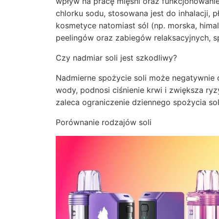
wpływ na pracę mięśni oraz funkcjonowan
chlorku sodu, stosowana jest do inhalacji,
kosmetyce natomiast sól (np. morska, hima
peelingów oraz zabiegów relaksacyjnych, sp
Czy nadmiar soli jest szkodliwy?
Nadmierne spożycie soli może negatywnie
wody, podnosi ciśnienie krwi i zwiększa r
zaleca ograniczenie dziennego spożycia soli
Porównanie rodzajów soli