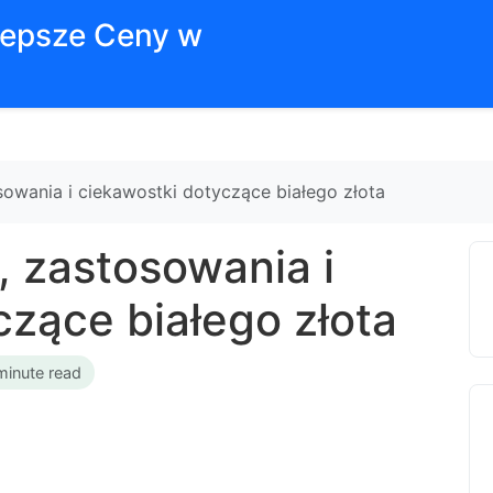
jlepsze Ceny w
sowania i ciekawostki dotyczące białego złota
, zastosowania i
czące białego złota
minute read