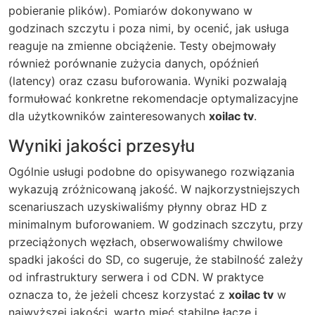
pobieranie plików). Pomiarów dokonywano w
godzinach szczytu i poza nimi, by ocenić, jak usługa
reaguje na zmienne obciążenie. Testy obejmowały
również porównanie zużycia danych, opóźnień
(latency) oraz czasu buforowania. Wyniki pozwalają
formułować konkretne rekomendacje optymalizacyjne
dla użytkowników zainteresowanych
xoilac tv
.
Wyniki jakości przesyłu
Ogólnie usługi podobne do opisywanego rozwiązania
wykazują zróżnicowaną jakość. W najkorzystniejszych
scenariuszach uzyskiwaliśmy płynny obraz HD z
minimalnym buforowaniem. W godzinach szczytu, przy
przeciążonych węzłach, obserwowaliśmy chwilowe
spadki jakości do SD, co sugeruje, że stabilność zależy
od infrastruktury serwera i od CDN. W praktyce
oznacza to, że jeżeli chcesz korzystać z
xoilac tv
w
najwyższej jakości, warto mieć stabilne łącze i