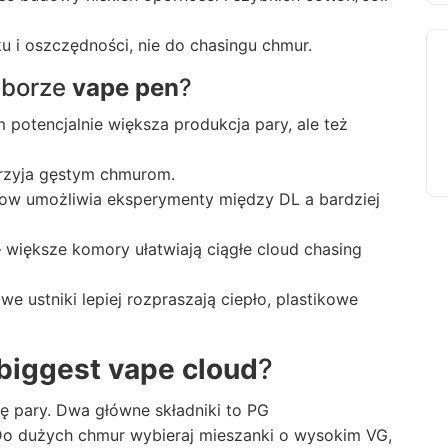
 i oszczędności, nie do chasingu chmur.
yborze
vape pen
?
otencjalnie większa produkcja pary, ale też
przyja gęstym chmurom.
low umożliwia eksperymenty między DL a bardziej
większe komory ułatwiają ciągłe cloud chasing
we ustniki lepiej rozpraszają ciepło, plastikowe
biggest vape cloud
?
 pary. Dwa główne składniki to PG
). Do dużych chmur wybieraj mieszanki o wysokim VG,