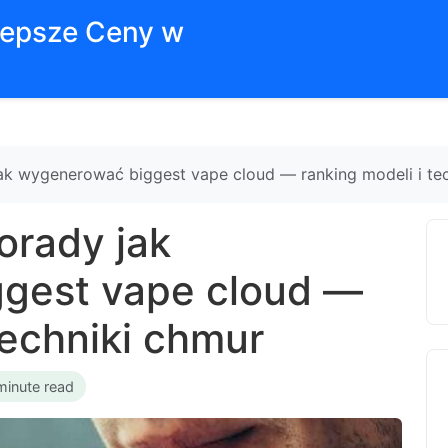
jlepsze Ceny w
jak wygenerować biggest vape cloud — ranking modeli i te
orady jak
gest vape cloud —
techniki chmur
minute read