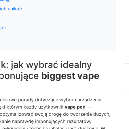
 ich unikać
agi
k: jak wybrać idealny
mponujące
biggest vape
leksowe porady dotyczące wyboru urządzenia,
ięki którym każdy użytkownik
vape pen
—
ptymalizować swoją drogę do tworzenia dużych,
skanie naprawdę imponujących rezultatów,
-liquidem i techniką inhalacji jest kluczowe. W