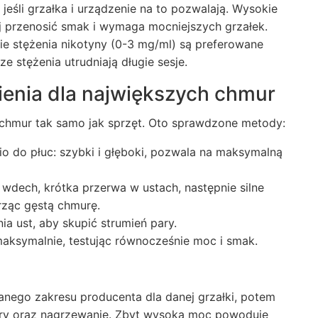
eśli grzałka i urządzenie na to pozwalają. Wysokie
ej przenosić smak i wymaga mocniejszych grzałek.
kie stężenia nikotyny (0-3 mg/ml) są preferowane
ze stężenia utrudniają długie sesje.
awienia dla największych chmur
 chmur tak samo jak sprzęt. Oto sprawdzone metody:
 do płuc: szybki i głęboki, pozwala na maksymalną
wdech, krótka przerwa w ustach, następnie silne
rząc gęstą chmurę.
a ust, aby skupić strumień pary.
aksymalnie, testując równocześnie moc i smak.
anego zakresu producenta dla danej grzałki, potem
pary oraz nagrzewanie. Zbyt wysoka moc powoduje