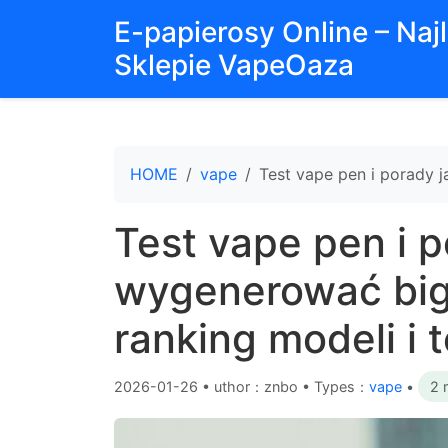
E-papierosy Online – Na
Sklepie VapeOaza
HOME
vape
Test vape pen i porady 
Test vape pen i p
wygenerować big
ranking modeli i 
2026-01-26
•
uthor：znbo • Types：
vape
•
2 