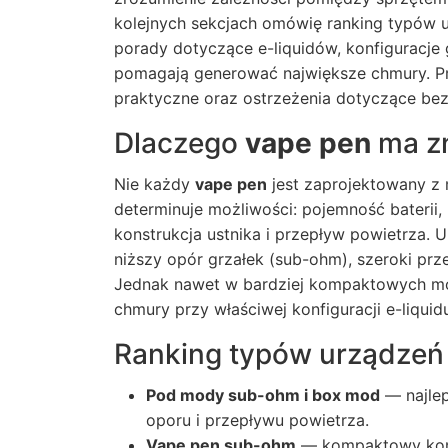
kolejnych sekcjach omówię ranking typów 
porady dotyczące e-liquidów, konfiguracje g
pomagają generować największe chmury. P
praktyczne oraz ostrzeżenia dotyczące be
Dlaczego
vape pen
ma zn
Nie każdy
vape pen
jest zaprojektowany z 
determinuje możliwości: pojemność baterii,
konstrukcja ustnika i przepływ powietrza.
niższy opór grzałek (sub-ohm), szeroki prz
Jednak nawet w bardziej kompaktowych 
chmury przy właściwej konfiguracji e-liquidu
Ranking typów urządzeń 
Pod mody sub-ohm i box mod
— najlep
oporu i przepływu powietrza.
Vape pen sub-ohm
— kompaktowy kompr