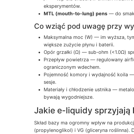
eksperymentów.
MTL (mouth-to-lung) pens
— do smaku
Co wziąć pod uwagę przy w
Maksymalna moc (W) — im wyższa, tym p
większe zużycie płynu i baterii.
Opór grzałki (Ω) — sub-ohm (<1.0Ω) s
Przepływ powietrza — regulowany airf
ograniczonym wdechem.
Pojemność komory i wydajność koila — 
sesje.
Materiały i chłodzenie ustnika — metalo
bywają wygodniejsze.
Jakie e-liquidy sprzyjają
Skład bazy ma ogromny wpływ na produkcję
(propylenoglikol) i VG (gliceryna roślinna