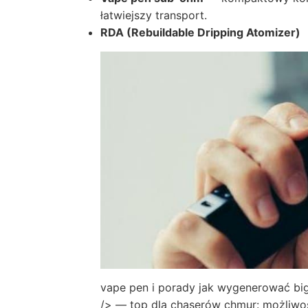
łatwiejszy transport.
RDA (Rebuildable Dripping Atomizer)
vape pen i porady jak wygenerować big
/> — top dla chaserów chmur: możliwoś