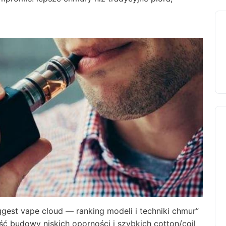
gest vape cloud — ranking modeli i techniki chmur”
ć budowy niskich oporności i szybkich cotton/coil