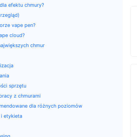
dla efektu chmury?
rzegląd)
orze vape pen?
vape cloud?
a największych chmur
izacja
ania
ści sprzętu
i pracy z chmurami
komendowane dla różnych poziomów
i etykieta
asing