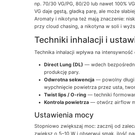
np. 70/30 VG/PG, 80/20 lub nawet 100% VG j
VG daje gęstą, gładką parę, ale może słabi
Aromaty i nikotyna też mają znaczenie: nis
przy cloud chasing, a nikotyna w soli i wyżs
Techniki inhalacji i ust
Technika inhalacji wpływa na intensywność
Direct Lung (DL)
— wdech bezpośrednio
produkcję pary.
Odwrotna sekwencja
— powolny długi 
wypchnięcie powietrza przez usta, two
Twist lips / O-ring
— techniki formowani
Kontrola powietrza
— otwórz airflow m
Ustawienia mocy
Stopniowo zwiększaj moc: zacznij od zalec
zwiększ o 5–10 W i obserwuj smak, ilość 