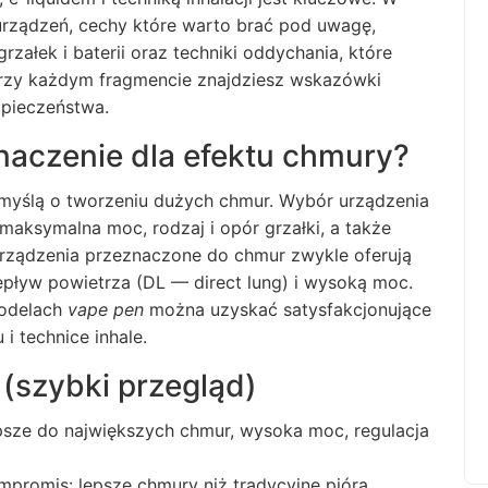
urządzeń, cechy które warto brać pod uwagę,
rzałek i baterii oraz techniki oddychania, które
rzy każdym fragmencie znajdziesz wskazówki
zpieczeństwa.
aczenie dla efektu chmury?
myślą o tworzeniu dużych chmur. Wybór urządzenia
 maksymalna moc, rodzaj i opór grzałki, a także
 Urządzenia przeznaczone do chmur zwykle oferują
epływ powietrza (DL — direct lung) i wysoką moc.
modelach
vape pen
można uzyskać satysfakcjonujące
 i technice inhale.
(szybki przegląd)
sze do największych chmur, wysoka moc, regulacja
omis: lepsze chmury niż tradycyjne pióra,