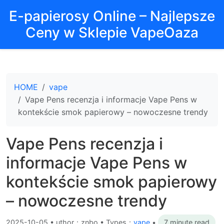
E-papierosy Online – Najlepsze
Ceny w Sklepie VapeOaza
HOME
vape
Vape Pens recenzja i informacje Vape Pens w
kontekście smok papierowy – nowoczesne trendy
Vape Pens recenzja i
informacje Vape Pens w
kontekście smok papierowy
– nowoczesne trendy
2025-10-05
•
uthor：znbo • Types：
vape
•
7 minute read