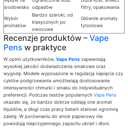
Wpływ na
Ograniczona ilość
Duża ilość śmieci:
środowisko
odpadów
filtry, opakowania
Bardzo szeroki, od
Wybór
Głównie aromaty
klasycznych po
aromatów
tytoniowe
owocowe
Recenzje produktów –
Vape
Pens
w praktyce
W opinii użytkowników,
Vape Pens
zapewniają
wysokiej jakości doświadczenia smakowe oraz
wygodę. Modele wyposażone w regulację napięcia czy
cyklów podgrzewania umożliwiają dostosowanie
intensywności chmurki i smaku do indywidualnych
preferencji. Podczas testów popularnych
Vape Pens
okazało się, że bardzo dobrze oddają one aromat
liquidów, a długi czas pracy baterii stanowi ogromną
zaletę. W porównaniu do smok papierowy nie
powodują nieprzyjemnego zapachu ubrań i dłoni.