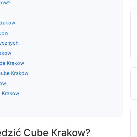
kow?
 Krakow
rców
tycznych
rakow
ube Krakow
Cube Krakow
kow
e Krakow
edzić Cube Krakow?