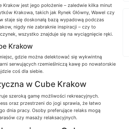
rakow jest jego położenie – zaledwie kilka minut
ytków Krakowa, takich jak Rynek Główny, Wawel czy
ow staje się doskonałą bazą wypadową podczas
kow, nigdy nie zabraknie inspiracji – czy to
ynek, wszystko znajduje się na wyciągnięcie ręki.
ube Krakow
 miejsc, gdzie można delektować się wykwintną
arni serwujących rzemieślniczą kawę po nowatorskie
zie coś dla siebie.
izyczna w Cube Krakow
ruje szeroką gamę możliwości rekreacyjnych.
ess oraz przestrzeni do jogi sprawia, że łatwo
o dnia pracy. Osoby preferujące relaks mogą
 tarasów czy masaży relaksacyjnych.