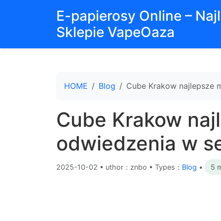
E-papierosy Online – Na
Sklepie VapeOaza
HOME
Blog
Cube Krakow najlepsze m
Cube Krakow najl
odwiedzenia w se
2025-10-02
•
uthor：znbo • Types：
Blog
•
5 