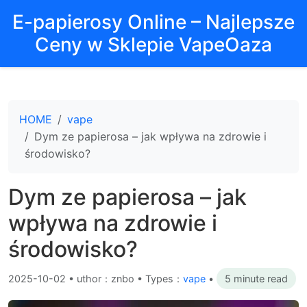
E-papierosy Online – Najlepsze
Ceny w Sklepie VapeOaza
HOME
vape
Dym ze papierosa – jak wpływa na zdrowie i
środowisko?
Dym ze papierosa – jak
wpływa na zdrowie i
środowisko?
2025-10-02
•
uthor：znbo • Types：
vape
•
5 minute read