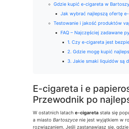
Gdzie kupić e-cigareta w Bartosz
Jak wybrać najlepszą ofertę e
Testowanie i jakość produktów v
FAQ – Najczęściej zadawane pyt
1. Czy e-cigareta jest bezp
2. Gdzie mogę kupić najlep
3. Jakie smaki liquidów są
E-cigareta i e papier
Przewodnik po najlep
W ostatnich latach
e-cigareta
stała się pop
a miasto
Bartoszyce
nie jest wyjątkiem w 
rozwiązaniem. Jeśli zastanawiasz się, gdzi