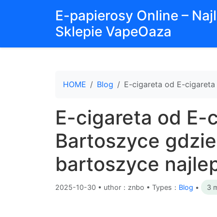
E-papierosy Online – Na
Sklepie VapeOaza
HOME
Blog
E-cigareta od E-cigareta
E-cigareta od E-
Bartoszyce gdzie
bartoszyce najle
2025-10-30
•
uthor：znbo • Types：
Blog
•
3 