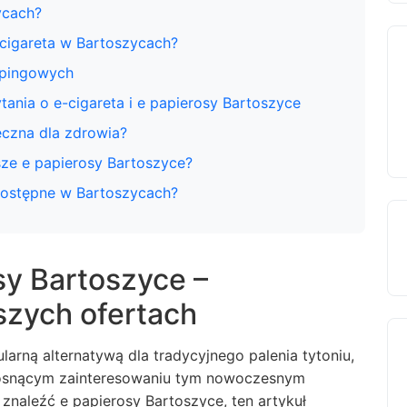
ycach?
-cigareta w Bartoszycach?
apingowych
ania o e-cigareta i e papierosy Bartoszyce
ieczna dla zdrowia?
sze e papierosy Bartoszyce?
 dostępne w Bartoszycach?
osy Bartoszyce –
szych ofertach
ularną alternatywą dla tradycyjnego palenia tytoniu,
rosnącym zainteresowaniu tym nowoczesnym
e znaleźć
e papierosy Bartoszyce
, ten artykuł