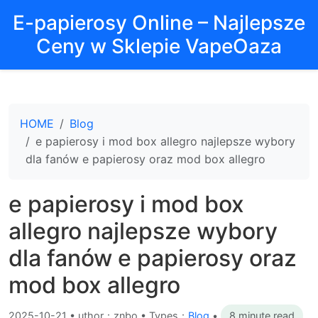
E-papierosy Online – Najlepsze
Ceny w Sklepie VapeOaza
HOME
Blog
e papierosy i mod box allegro najlepsze wybory
dla fanów e papierosy oraz mod box allegro
e papierosy i mod box
allegro najlepsze wybory
dla fanów e papierosy oraz
mod box allegro
2025-10-21
•
uthor：znbo • Types：
Blog
•
8 minute read