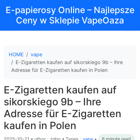
E-papierosy Online – Najlepsze
Ceny w Sklepie VapeOaza
HOME
vape
E-Zigaretten kaufen auf sikorskiego 9b – Ihre
Adresse für E-Zigaretten kaufen in Polen
E-Zigaretten kaufen auf
sikorskiego 9b – Ihre
Adresse für E-Zigaretten
kaufen in Polen
2025-10-21
•
uthor：znbo • Types：
vape
•
6 minute read