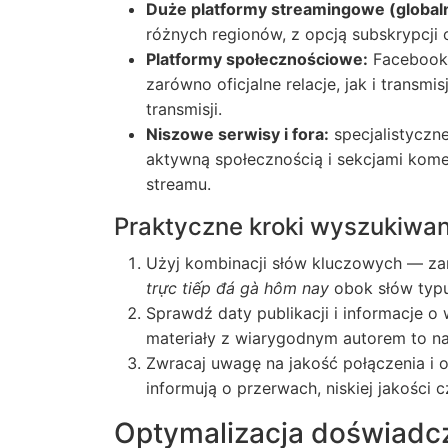
Duże platformy streamingowe (global
różnych regionów, z opcją subskrypcji 
Platformy społecznościowe:
Facebook L
zarówno oficjalne relacje, jak i transm
transmisji.
Niszowe serwisy i fora:
specjalistyczne
aktywną społecznością i sekcjami kom
streamu.
Praktyczne kroki wyszukiwan
Użyj kombinacji słów kluczowych — zar
trực tiếp đá gà hôm nay
obok słów typu „
Sprawdź daty publikacji i informacje o
materiały z wiarygodnym autorem to na
Zwracaj uwagę na jakość połączenia i
informują o przerwach, niskiej jakości
Optymalizacja doświadcz