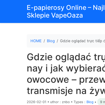
E-papierosy Online – Na
Sklepie VapeOaza
HOME
Blog
Gdzie oglądać trực tiếp 
Gdzie oglądać tr
nay i jak wybiera
owocowe – przewo
transmisje na ży
2026-02-01
•
uthor：znbo • Types：
Blog
•
9 