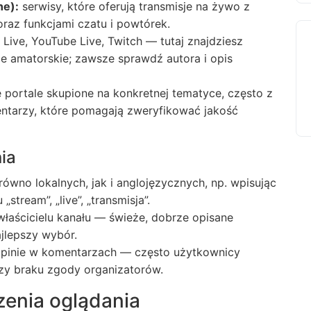
ne):
serwisy, które oferują transmisje na żywo z
oraz funkcjami czatu i powtórek.
ive, YouTube Live, Twitch — tutaj znajdziesz
isje amatorskie; zawsze sprawdź autora i opis
 portale skupione na konkretnej tematyce, często z
entarzy, które pomagają zweryfikować jakość
ia
ówno lokalnych, jak i anglojęzycznych, np. wpisując
stream”, „live”, „transmisja”.
 właścicielu kanału — świeże, dobrze opisane
jlepszy wybór.
 opinie w komentarzach — często użytkownicy
 czy braku zgody organizatorów.
enia oglądania