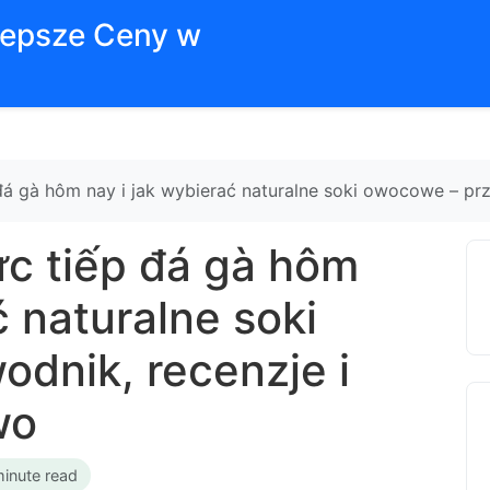
jlepsze Ceny w
đá gà hôm nay i jak wybierać naturalne soki owocowe – prz
ực tiếp đá gà hôm
ć naturalne soki
dnik, recenzje i
wo
minute read