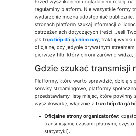
Przed wyszukaniem i oglądaniem relacji na
regulaminy platform. Nie wszystkie formy tr
wydarzenie można udostępniać publicznie.
stronach platform szukaj informacji o licen
ostrzeżeniach dotyczących treści. Jeśli Tw
jak
trực tiếp đá gà hôm nay
, traktuj wyniki
oficjalne, czy jedynie prywatnym streamem 
pierwszy filtr, który chroni zarówno widza, j
Gdzie szukać transmisji
Platformy, które warto sprawdzić, dzielą się
serwisy streamingowe, platformy społeczno
przedstawiamy listę miejsc, które powinny 
wyszukiwarkę, włącznie z
trực tiếp đá gà 
Oficjalne strony organizatorów:
często 
transmisjami, czasami płatnymi, częst
statystyki).