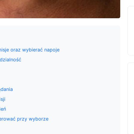
misje oraz wybierać napoje
dzialność
ądania
sji
ień
ierować przy wyborze