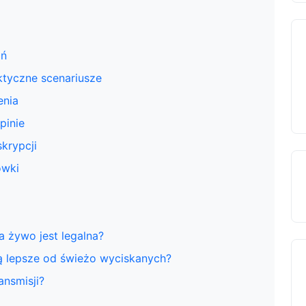
ań
aktyczne scenariusze
enia
pinie
skrypcji
ówki
a żywo jest legalna?
ą lepsze od świeżo wyciskanych?
ansmisji?