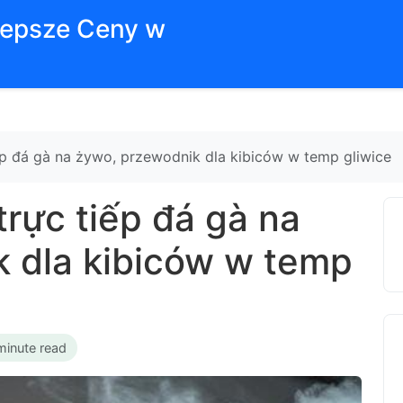
jlepsze Ceny w
iếp đá gà na żywo, przewodnik dla kibiców w temp gliwice
trực tiếp đá gà na
 dla kibiców w temp
minute read