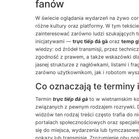
fanów
W świecie oglądania wydarzeń na żywo coraz 
różne kultury oraz platformy. W tym tekśc
zainteresować zarówno ludzi szukających tr
inicjatywami —
trực tiếp đá gà
oraz
temp g
wiedzy: od źródeł transmisji, przez techni
zgodność z prawem, a także wskazówki dla
jasnej strukturze z nagłówkami, listami i f
zarówno użytkownikom, jak i robotom wysz
Co oznaczają te terminy 
Termin
trực tiếp đá gà
to w wietnamskim kon
związanych z pewnym rodzajem rozrywki. 
widzów ten rodzaj treści często trafia do 
portalach społecznościowych oraz specjalis
się do miejsca, wydarzenia lub tymczasowej 
pokazy lub transmisje. Zrozumienie obu po