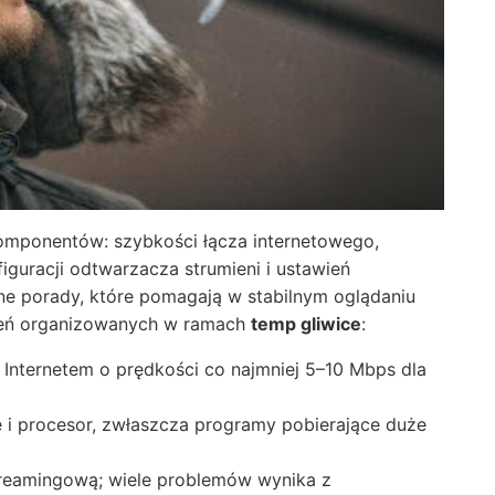
 komponentów: szybkości łącza internetowego,
guracji odtwarzacza strumieni i ustawień
czne porady, które pomagają w stabilnym oglądaniu
eń organizowanych w ramach
temp gliwice
:
z Internetem o prędkości co najmniej 5–10 Mbps dla
e i procesor, zwłaszcza programy pobierające duże
streamingową; wiele problemów wynika z