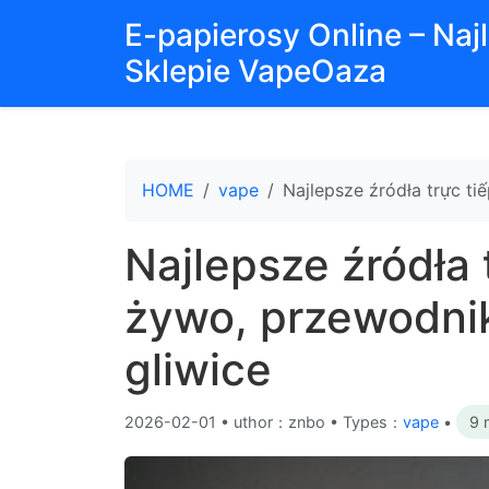
E-papierosy Online – Na
Sklepie VapeOaza
HOME
vape
Najlepsze źródła trực t
Najlepsze źródła 
żywo, przewodnik
gliwice
2026-02-01
•
uthor：znbo • Types：
vape
•
9 