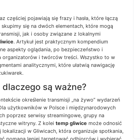
częściej pojawiają się frazy i hasła, które łączą
ie skupimy się na dwóch elementach, które mogą
ansmisji, jak i osoby związane z lokalnymi
liwice
. Artykuł jest praktycznym kompendium
czne aspekty oglądania, po bezpieczeństwo i
 organizatorów i twórców treści. Wszystko to w
ragmentami analitycznymi, które ułatwią nawigację
ukiwarek.
i dlaczego są ważne?
tekście określenie transmisji „na żywo” wydarzeń
Dla użytkowników w Polsce i międzynarodowych
nich poprzez serwisy streamingowe, grupy na
tyczne witryny. Z kolei
temp gliwice
może odnosić
lokalizacji w Gliwicach, która organizuje spotkania,
jęć pomaga lepiej targetować odbiorców i wybierać