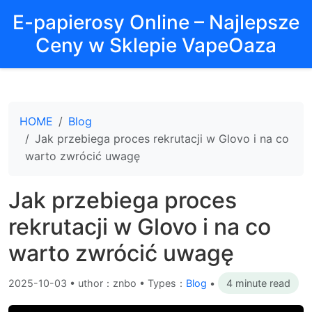
E-papierosy Online – Najlepsze
Ceny w Sklepie VapeOaza
HOME
Blog
Jak przebiega proces rekrutacji w Glovo i na co
warto zwrócić uwagę
Jak przebiega proces
rekrutacji w Glovo i na co
warto zwrócić uwagę
2025-10-03
•
uthor：znbo • Types：
Blog
•
4 minute read