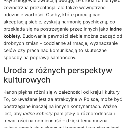
Psychologowie zwracają uwagę, że uroda to nie tylko
zewnętrzna prezentacja, ale także wewnętrzne
odczucie wartości. Osoby, które pracują nad
akceptacją siebie, zyskują harmonię psychiczną, co
przekłada się na postrzeganie przez innych jako
ładne
kobiety
. Budowanie pewności siebie można zacząć od
drobnych zmian – codzienne afirmacje, wyznaczanie
celów czy praca nad komunikacją to skuteczne
sposoby na poprawę samooceny.
Uroda z różnych perspektyw
kulturowych
Kanon piękna różni się w zależności od kraju i kultury.
To, co uważane jest za atrakcyjne w Polsce, może być
postrzegane inaczej na innych kontynentach. Ważne
jest, aby
ładne kobiety
pamiętały o różnorodności i
otwartości na odmienność – dzięki temu można
zainspirować się ciekawymi trendami i rozwiązaniami