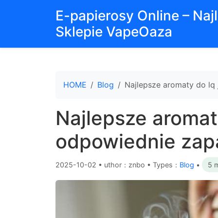
E-papierosy Online – Na
Sklepie VapeOaza
HOME
Blog
Najlepsze aromaty do lq
Najlepsze aromat
odpowiednie zapa
2025-10-02
•
uthor：znbo • Types：
Blog
•
5 