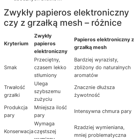
Zwykły papieros elektroniczny
czy z grzałką mesh – różnice
Zwykły
Papieros elektroniczny z
Kryterium
papieros
grzałką mesh
elektroniczny
Przeciętny,
Bardziej wyrazisty,
Smak
czasem lekko
zbliżony do naturalnych
stłumiony
aromatów
Ulega
Trwałość
Znacznie dłuższa
szybszemu
grzałki
żywotność
zużyciu
Produkcja
Mniejsza ilość
Intensywna chmura pary
pary
pary
Wymaga
Rzadziej wymieniana,
Konserwacja
częstszej
mniej problematyczna