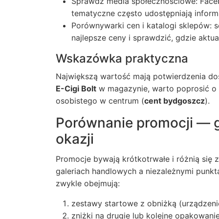
Sprawdź media społecznościowe: Facebo
tematyczne często udostępniają infor
Porównywarki cen i katalogi sklepów: 
najlepsze ceny i sprawdzić, gdzie aktua
Wskazówka praktyczna
Największą wartość mają potwierdzenia dost
E-Cigi Bolt
w magazynie, warto poprosić o 
osobistego w centrum (
cent bydgoszcz
).
Porównanie promocji — g
okazji
Promocje bywają krótkotrwałe i różnią się 
galeriach handlowych a niezależnymi punkt
zwykle obejmują:
zestawy startowe z obniżką (urządzenie
zniżki na drugie lub kolejne opakowanie