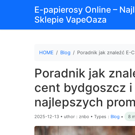
E-papierosy Online – Na
Sklepie VapeOaza
HOME
Blog
Poradnik jak znaleźć E-C
Poradnik jak znal
cent bydgoszcz i
najlepszych prom
2025-12-13
•
uthor：znbo • Types：
Blog
•
8 m