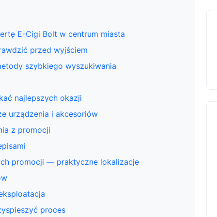
rtę E-Cigi Bolt w centrum miasta
rawdzić przed wyjściem
metody szybkiego wyszukiwania
ać najlepszych okazji
e urządzenia i akcesoriów
nia z promocji
episami
ch promocji — praktyczne lokalizacje
ów
eksploatacja
zyspieszyć proces