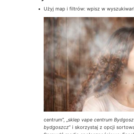
Użyj map i filtrów: wpisz w wyszukiwark
centrum”, „
sklep vape centrum Bydgosz
bydgoszcz
” i skorzystaj z opcji sorto