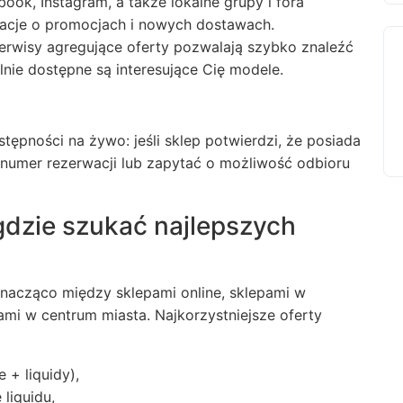
ok, Instagram, a także lokalne grupy i fora
macje o promocjach i nowych dostawach.
serwisy agregujące oferty pozwalają szybko znaleźć
lnie dostępne są interesujące Cię modele.
ępności na żywo: jeśli sklep potwierdzi, że posiada
numer rezerwacji lub zapytać o możliwość odbioru
dzie szukać najlepszych
znacząco między sklepami online, sklepami w
ami w centrum miasta. Najkorzystniejsze oferty
 + liquidy),
 liquidu,