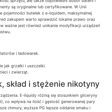
kość sprzętu, ale także odpowiedni dobór baterii i
enty są oryginalne lub certyfikowane. W Unii
ce pojemności butelek z e-liquidem, maksymalnej
rzed zakupem warto sprawdzić lokalne prawo oraz
w ważne jest również unikanie modyfikacji urządzeń
ństwu.
atorów i ładowarek.
 jak grzałki i uszczelki.
eci i zwierząt.
, skład i stężenie nikotyny
ządzenia. E-liquidy różnią się stosunkiem gliceryny
G), co wpływa na ilość i gęstość generowanej pary
sze chmury, wyższe PG lepsze oddanie smaku i