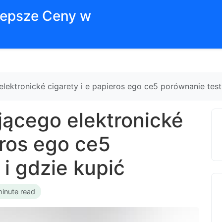
jlepsze Ceny w
ektronické cigarety i e papieros ego ce5 porównanie testy
ącego elektronické
eros ego ce5
i gdzie kupić
minute read