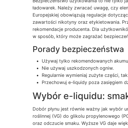
Bezpieczeństwo użytkowania to nie tylko ja
ładowarek. Należy zwracać uwagę, czy elem
Europejskiej obowiązują regulacje dotyczą
zawartości nikotyny oraz etykietowania. P
rekomendacje producenta. Dla użytkownikó
w sposób, który może zagrażać bezpiecze
Porady bezpieczeństwa
Używaj tylko rekomendowanych akumul
Nie używaj uszkodzonych ogniw.
Regularnie wymieniaj zużyte części, takie
Przechowuj e-liquidy poza zasięgiem dzi
Wybór e-liquidu: smak
Dobór płynu jest równie ważny jak wybór ur
roślinnej (VG) do glikolu propylenowego (P
oraz odczucie smaku. Wyższe VG daje więk