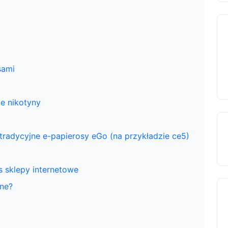
sami
ie nikotyny
 tradycyjne e-papierosy eGo (na przykładzie ce5)
s sklepy internetowe
ine?