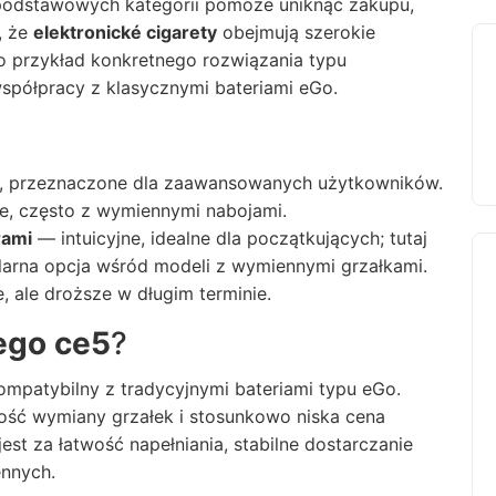
podstawowych kategorii pomoże uniknąć zakupu,
, że
elektronické cigarety
obejmują szerokie
o przykład konkretnego rozwiązania typu
spółpracy z klasycznymi bateriami eGo.
, przeznaczone dla zaawansowanych użytkowników.
, często z wymiennymi nabojami.
rami
— intuicyjne, idealne dla początkujących; tutaj
arna opcja wśród modeli z wymiennymi grzałkami.
 ale droższe w długim terminie.
ego ce5
?
ompatybilny z tradycyjnymi bateriami typu eGo.
wość wymiany grzałek i stosunkowo niska cena
est za łatwość napełniania, stabilne dostarczanie
ennych.