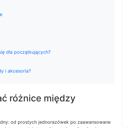
e
się dla początkujących?
dy i akcesoria?
ć różnice między
odny: od prostych jednorazówek po zaawansowane