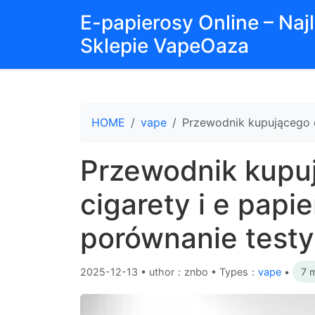
E-papierosy Online – Na
Sklepie VapeOaza
HOME
vape
Przewodnik kupującego el
Przewodnik kupuj
cigarety i e papi
porównanie testy 
2025-12-13
•
uthor：znbo • Types：
vape
•
7 