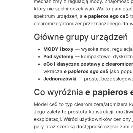
mechanizmy z regulacją mocy. Znajomość 
który nie spełni oczekiwań. Warto pamiętać
spektrum urządzeń, a
e papieros ego ce5
t
clearomizer/atomizer przeznaczonego do w
Główne grupy urządzeń
MODY i boxy
— wysoka moc, regulacja
Pod systemy
— kompaktowe, dyskretne
eGo i klasyczne zestawy z clearomize
wkracza
e papieros ego ce5
jako popul
Jednorazówki
— proste, bezobsługowe,
Co wyróżnia
e papieros 
Model ce5 to typ clearomizera/atomizera k
Jego zalety to prostota konstrukcji, możli
eksploatacji. Wśród użytkowników ceniony j
pary oraz szeroką dostępność części zami