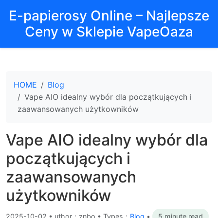
E-papierosy Online – Najlepsze
Ceny w Sklepie VapeOaza
HOME
Blog
Vape AIO idealny wybór dla początkujących i
zaawansowanych użytkowników
Vape AIO idealny wybór dla
początkujących i
zaawansowanych
użytkowników
2025-10-02
•
uthor：znbo • Types：
Blog
•
5 minute read