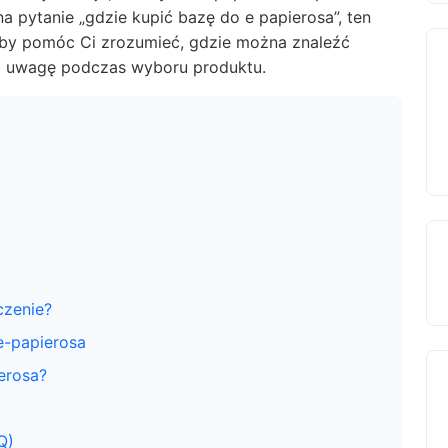
a pytanie „gdzie kupić bazę do e papierosa”, ten
 aby pomóc Ci zrozumieć, gdzie można znaleźć
ną uwagę podczas wyboru produktu.
czenie?
e-papierosa
erosa?
Q)