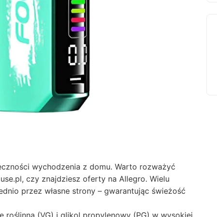
eczności wychodzenia z domu. Warto rozważyć
ouse.pl, czy znajdziesz oferty na Allegro. Wielu
dnio przez własne strony – gwarantując świeżość
ę roślinną (VG) i glikol propylenowy (PG) w wysokiej