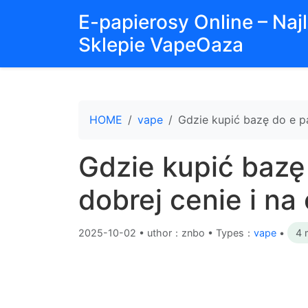
E-papierosy Online – Na
Sklepie VapeOaza
HOME
vape
Gdzie kupić bazę do e p
Gdzie kupić bazę
dobrej cenie i n
2025-10-02
•
uthor：znbo • Types：
vape
•
4 