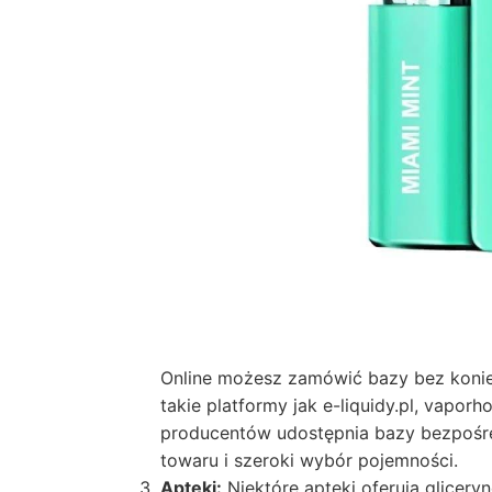
Online możesz zamówić bazy bez koni
takie platformy jak e-liquidy.pl, vaporh
producentów udostępnia bazy bezpośre
towaru i szeroki wybór pojemności.
Apteki:
Niektóre apteki oferują gliceryn