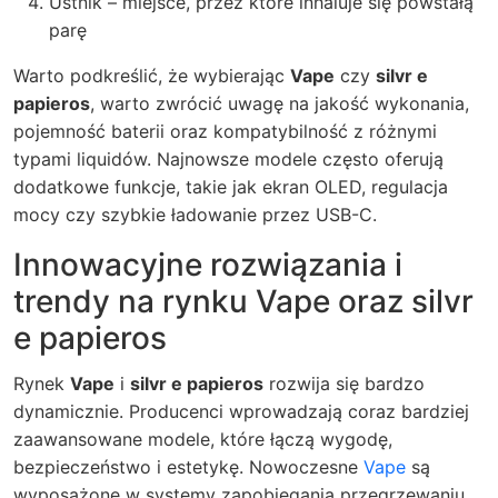
Ustnik – miejsce, przez które inhaluje się powstałą
parę
Warto podkreślić, że wybierając
Vape
czy
silvr e
papieros
, warto zwrócić uwagę na jakość wykonania,
pojemność baterii oraz kompatybilność z różnymi
typami liquidów. Najnowsze modele często oferują
dodatkowe funkcje, takie jak ekran OLED, regulacja
mocy czy szybkie ładowanie przez USB-C.
Innowacyjne rozwiązania i
trendy na rynku Vape oraz silvr
e papieros
Rynek
Vape
i
silvr e papieros
rozwija się bardzo
dynamicznie. Producenci wprowadzają coraz bardziej
zaawansowane modele, które łączą wygodę,
bezpieczeństwo i estetykę. Nowoczesne
Vape
są
wyposażone w systemy zapobiegania przegrzewaniu