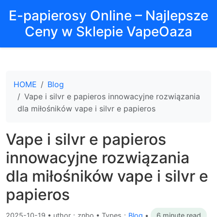
E-papierosy Online – Najlepsze
Ceny w Sklepie VapeOaza
HOME
Blog
Vape i silvr e papieros innowacyjne rozwiązania
dla miłośników vape i silvr e papieros
Vape i silvr e papieros
innowacyjne rozwiązania
dla miłośników vape i silvr e
papieros
2025-10-19
•
uthor：znbo • Types：
Blog
•
6 minute read