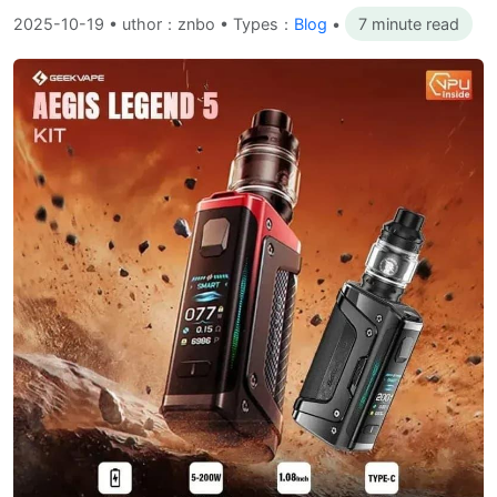
2025-10-19
•
uthor：znbo • Types：
Blog
•
7 minute read