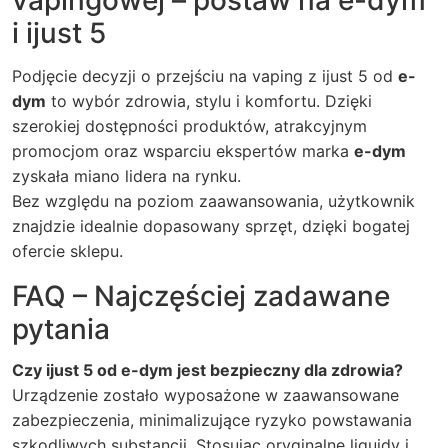
vapingowej – postaw na e-dym
i ijust 5
Podjęcie decyzji o przejściu na vaping z
ijust 5
od
e-
dym
to wybór zdrowia, stylu i komfortu. Dzięki
szerokiej dostępności produktów, atrakcyjnym
promocjom oraz wsparciu ekspertów marka
e-dym
zyskała miano lidera na rynku.
Bez względu na poziom zaawansowania, użytkownik
znajdzie idealnie dopasowany sprzęt, dzięki bogatej
ofercie sklepu.
FAQ – Najczęściej zadawane
pytania
Czy ijust 5 od e-dym jest bezpieczny dla zdrowia?
Urządzenie zostało wyposażone w zaawansowane
zabezpieczenia, minimalizujące ryzyko powstawania
szkodliwych substancji. Stosując oryginalne liquidy i