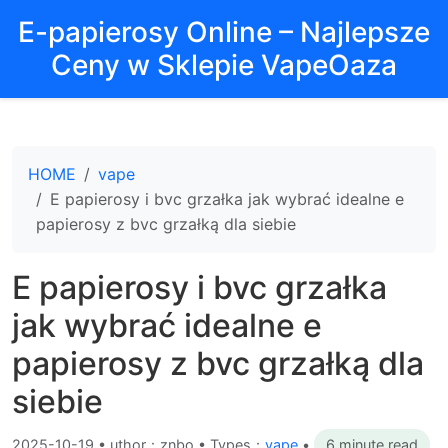
E-papierosy Online – Najlepsze
Ceny w Sklepie VapeOaza
HOME
vape
E papierosy i bvc grzałka jak wybrać idealne e
papierosy z bvc grzałką dla siebie
E papierosy i bvc grzałka
jak wybrać idealne e
papierosy z bvc grzałką dla
siebie
2025-10-19
•
uthor：znbo • Types：
vape
•
6 minute read