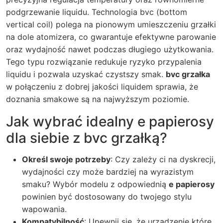
podgrzewanie liquidu. Technologia bvc (bottom
vertical coil) polega na pionowym umieszczeniu grzałki
na dole atomizera, co gwarantuje efektywne parowanie
oraz wydajność nawet podczas długiego użytkowania.
Tego typu rozwiązanie redukuje ryzyko przypalenia
liquidu i pozwala uzyskać czystszy smak.
bvc grzałka
w połączeniu z dobrej jakości liquidem sprawia, że
doznania smakowe są na najwyższym poziomie.
Jak wybrać idealny e papierosy
dla siebie z bvc grzałką?
Określ swoje potrzeby
: Czy zależy ci na dyskrecji,
wydajności czy może bardziej na wyrazistym
smaku? Wybór modelu z odpowiednią
e papierosy
powinien być dostosowany do twojego stylu
wapowania.
Kompatybilność
: Upewnij się, że urządzenie które