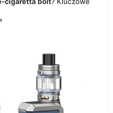
e-cigaretta bolt
? Kluczowe
lt