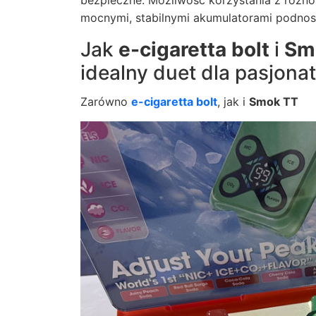
bezpieczne. Możliwość korzystania z różn
mocnymi, stabilnymi akumulatorami podnos
Jak
e-cigaretta bolt
i
Sm
idealny duet dla pasjon
Zarówno
e-cigaretta bolt
, jak i
Smok TT