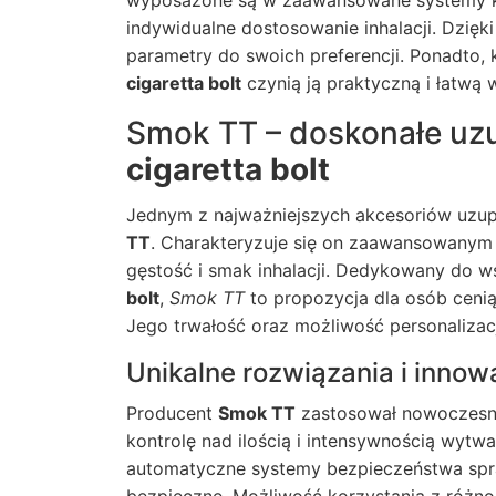
wyposażone są w zaawansowane systemy ko
indywidualne dostosowanie inhalacji. Dzię
parametry do swoich preferencji. Ponadt
cigaretta bolt
czynią ją praktyczną i łatwą 
Smok TT – doskonałe uzu
cigaretta bolt
Jednym z najważniejszych akcesoriów uzup
TT
. Charakteryzuje się on zaawansowanym 
gęstość i smak inhalacji. Dedykowany do 
bolt
,
Smok TT
to propozycja dla osób ceni
Jego trwałość oraz możliwość personalizacj
Unikalne rozwiązania i inno
Producent
Smok TT
zastosował nowoczesne 
kontrolę nad ilością i intensywnością wytwa
automatyczne systemy bezpieczeństwa sprawi