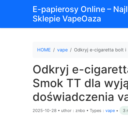
E-papierosy Online – Na
Sklepie VapeOaza
HOME
vape
Odkryj e-cigaretta bolt
Odkryj e-cigarett
Smok TT dla wyj
doświadczenia v
2025-10-28
•
uthor：znbo • Types：
vape
•
3 