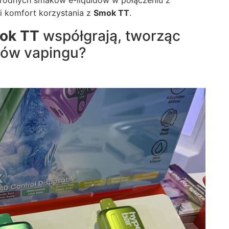
orodnych smaków e-liquidów w połączeniu z
i komfort korzystania z
Smok TT
.
ok TT
współgrają, tworząc
atów vapingu?