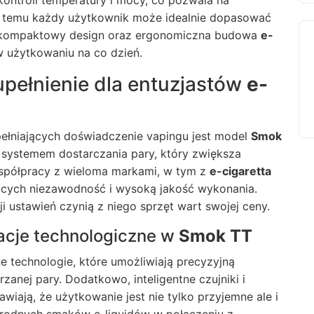
ntroli temperatury i mocy, co pozwala na
ki temu każdy użytkownik może idealnie dopasować
o, kompaktowy design oraz ergonomiczna budowa
e-
w użytkowaniu na co dzień.
pełnienie dla entuzjastów
e-
ełniających doświadczenie vapingu jest model
Smok
systemem dostarczania pary, który zwiększa
współpracy z wieloma markami, w tym z
e-cigaretta
ących niezawodność i wysoką jakość wykonania.
i ustawień czynią z niego sprzęt wart swojej ceny.
wacje technologiczne w
Smok TT
technologie, które umożliwiają precyzyjną
rzanej pary. Dodatkowo, inteligentne czujniki i
ają, że użytkowanie jest nie tylko przyjemne ale i