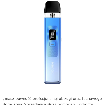
, masz pewność profesjonalnej obsługi oraz fachowego
doradztwa. Sprzedawcy służą pomocą w wyborze