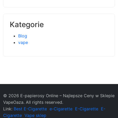
Kategorie
Blog
vape
© 2026 E-papierosy Online – Najlepsze Ceny w Sklepie
VapeOaza. All rights reserved.
Link:
Best E-Cigarette
e-Cigarette
E-Cigarette
E-
Cigarette
Vape sklep